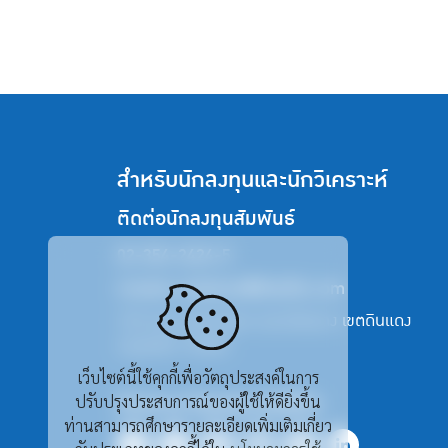
สำหรับนักลงทุนและนักวิเคราะห์
ติดต่อนักลงทุนสัมพันธ์
02-354-2424-5
investor.relations@thailife.com
123 ถนน รัชดาภิเษก แขวงดินแดง เขตดินแดง
กรุงเทพฯ 10400
เว็บไซต์นี้ใช้คุกกี้เพื่อวัตถุประสงค์ในการ
ติดตาม ไทยประกันชีวิต
ปรับปรุงประสบการณ์ของผู้ใช้ให้ดียิ่งขึ้น
ท่านสามารถศึกษารายละเอียดเพิ่มเติมเกี่ยว