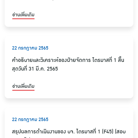
อ่านเพิ่มเติม
22 กรกฎาคม 2565
คำอธิบายและวิเคราะห์ของฝ่ายจัดการ ไตรมาสที่ 1 สิ้น
สุดวันที่ 31 มี.ค. 2565
อ่านเพิ่มเติม
22 กรกฎาคม 2565
สรุปผลการดำเนินงานของ บจ. ไตรมาสที่ 1 (F45) (สอบ