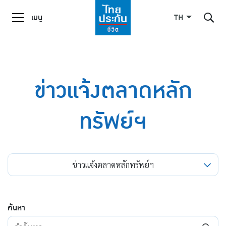
เมนู
TH
ค้นหาในเว็บไซต์
ข่าวแจ้งตลาดหลัก
ทรัพย์ฯ
Enhanced by
ข่าวแจ้งตลาดหลักทรัพย์ฯ
ค้นหา