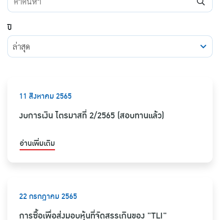
ปี
ล่าสุด
11 สิงหาคม 2565
งบการเงิน ไตรมาสที่ 2/2565 (สอบทานแล้ว)
อ่านเพิ่มเติม
22 กรกฎาคม 2565
การซื้อเพื่อส่งมอบหุ้นที่จัดสรรเกินของ "TLI"