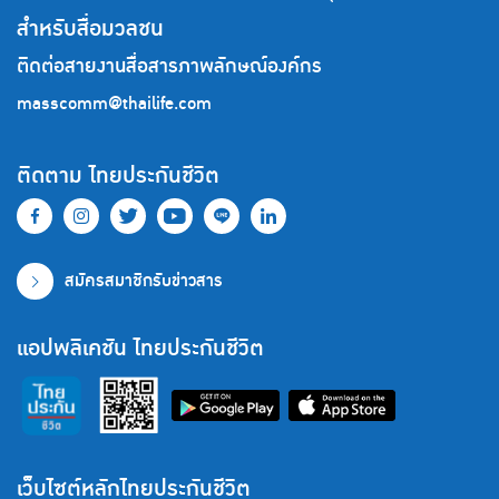
สำหรับสื่อมวลชน
ติดต่อสายงานสื่อสารภาพลักษณ์องค์กร
masscomm@thailife.com
ติดตาม ไทยประกันชีวิต
สมัครสมาชิกรับข่าวสาร
แอปพลิเคชัน ไทยประกันชีวิต
เว็บไซต์หลักไทยประกันชีวิต